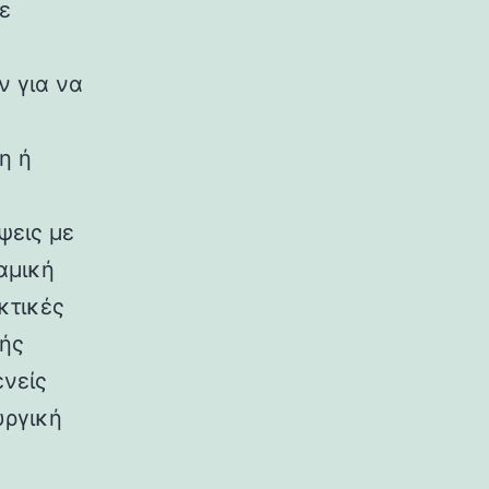
ε
ν για να
η ή
ψεις με
αμική
κτικές
κής
ενείς
υργική