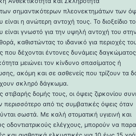
ική Ανθεκτικότητα και Σκληρότητα
των σημαντικότερων πλεονεκτημάτων των ό
υ είναι η ανώτερη αντοχή τους. Το διοξείδιο τ
ου είναι γνωστό για την υψηλή αντοχή του στη
θορά, καθιστώντας το ιδανικό για περιοχές το
ς που δέχονται έντονες δυνάμεις δαγκώματος
κότητα μειώνει τον κίνδυνο σπασίματος ή
σης, ακόμη και σε ασθενείς που τρίζουν τα δ
έχουν σκληρό δάγκωμα.
ς στιβαρής δομής τους, οι όψεις ζιρκονίου συ
ν περισσότερο από τις συμβατικές όψεις όταν
ύνται σωστά. Με καλή στοματική υγιεινή και
ύς οδοντιατρικούς ελέγχους, μπορούν να παρ
ς και αισθητικά ελκυστικές για 10 έως 15 χρό