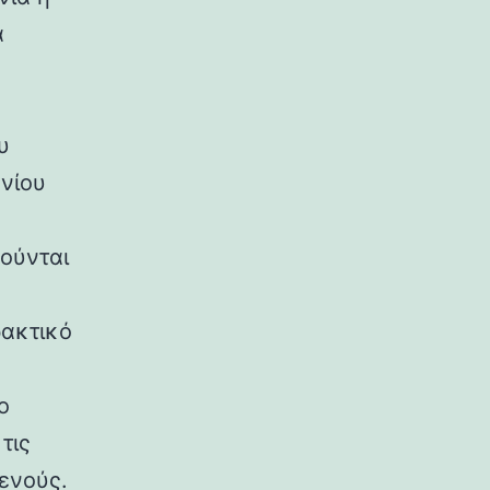
α
υ
ονίου
μούνται
ρακτικό
ο
τις
ενούς.