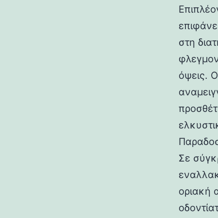
Επιπλέον
επιφάνε
στη δια
φλεγμον
όψεις. 
αναμειγ
προσθέτ
ελκυστι
Παραδοσ
Σε σύγκ
εναλλακ
οριακή 
οδοντία