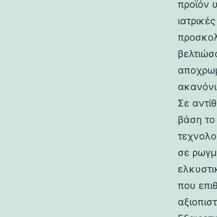
προϊόν 
ιατρικές
προσκολ
βελτιώσ
αποχρωμ
ακανόνι
Σε αντίθ
βάση το
τεχνολο
σε ρωγμ
ελκυστικ
που επι
αξιοπιστ