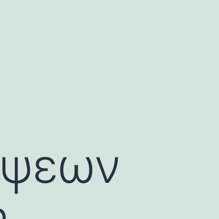
Όψεων
,