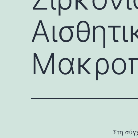
Αισθητι
Μακροπ
Στη σύγχ