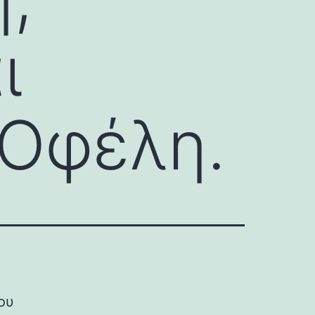
ι
Οφέλη.
ίου