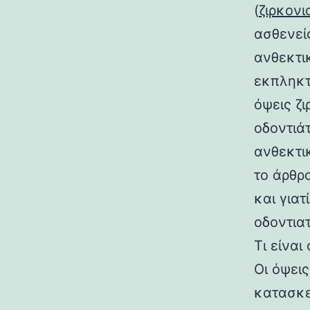
(
ζιρκονι
ασθενεί
ανθεκτι
εκπληκτ
όψεις ζ
οδοντιά
ανθεκτι
το άρθρο
και για
οδοντια
Τι είναι
Οι όψει
κατασκε