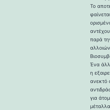
Το αποτ
φαίνετα
ορισμέν
αντέχου
παρά τη
αλλοιών
Βιοσυμβ
Ένα άλλ
η εξαιρε
ανεκτό 
αντιδρά
για άτο
μέταλλα