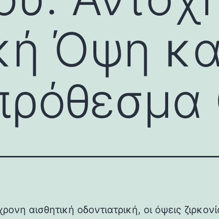
κή Όψη κα
ρόθεσμα 
ρονη αισθητική οδοντιατρική, οι όψεις ζιρκον