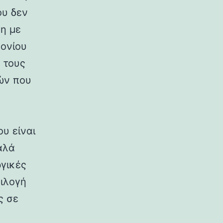
ου δεν
ση με
κονίου
 τους
ών που
υ είναι
καλά
ργικές
πιλογή
ς σε