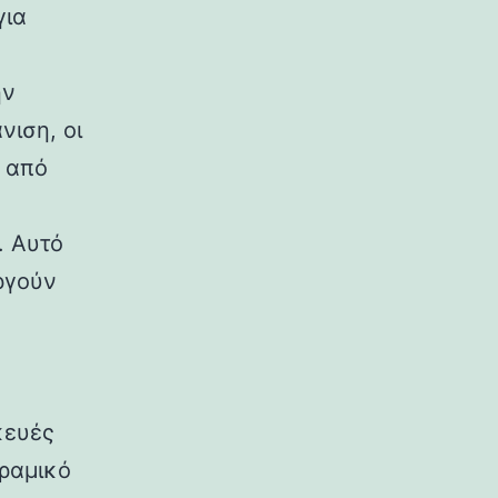
για
ην
νιση, οι
ο από
. Αυτό
υργούν
κευές
εραμικό