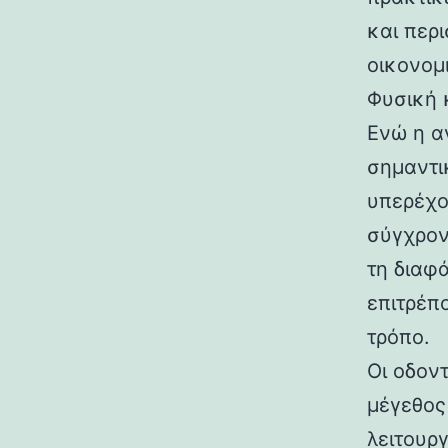
και περι
οικονομ
Φυσική 
Ενώ η αν
σημαντικ
υπερέχο
σύγχρον
τη διαφ
επιτρέπ
τρόπο.
Οι οδον
μέγεθος
λειτουρ