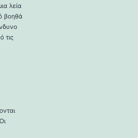
μια λεία
ό βοηθά
ίνδυνο
ό τις
ονται
Οι