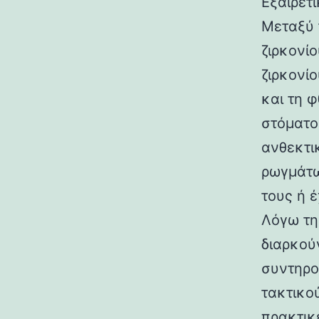
Εξαιρετ
Μεταξύ 
ζιρκονίο
ζιρκονί
και τη φ
στόματο
ανθεκτι
ρωγμάτω
τους ή 
Λόγω τη
διαρκού
συντηρο
τακτικο
πρακτικέ