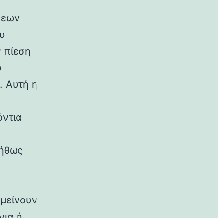
ψεων
ου
ν πίεση
υ
. Αυτή η
όντια
νήθως
αμείνουν
νια ή